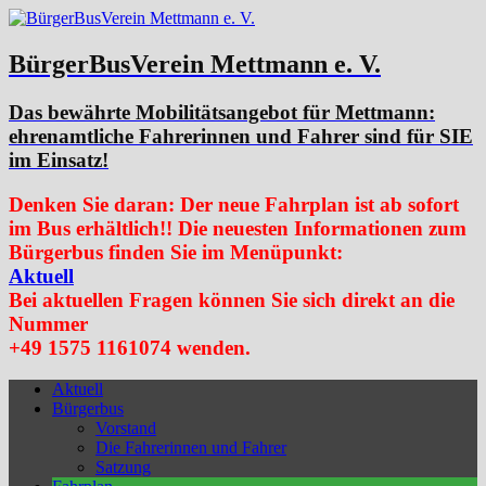
BürgerBusVerein Mettmann e. V.
Das bewährte Mobilitätsangebot für Mettmann:
ehrenamtliche Fahrerinnen und Fahrer sind für SIE
im Einsatz!
Denken Sie daran: Der neue Fahrplan ist ab sofort
im Bus erhältlich!! Die neuesten Informationen zum
Bürgerbus finden Sie im Menüpunkt:
Aktuell
Bei aktuellen Fragen können Sie sich direkt an die
Nummer
+49 1575 1161074 wenden.
Aktuell
Bürgerbus
Vorstand
Die Fahrerinnen und Fahrer
Satzung