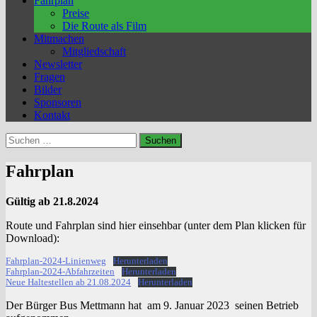
Fahrplan
Preise
Die Route als Film
Mitmachen
Mitgliedschaft
Newsletter
Fragen
Bilder
Sponsoren
Kontakt
Suchen
nach:
Fahrplan
Gültig ab 21.8.2024
Route und Fahrplan sind hier einsehbar (unter dem Plan klicken für
Download):
Fahrplan-2024-Linienweg
Herunterladen
Fahrplan-2024-Abfahrzeiten
Herunterladen
Neue Haltestellen ab 21.08.2024
Herunterladen
Der Bürger Bus Mettmann hat am 9. Januar 2023 seinen Betrieb