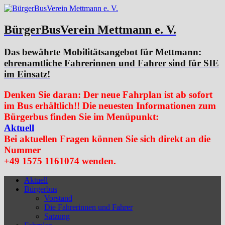
BürgerBusVerein Mettmann e. V.
Das bewährte Mobilitätsangebot für Mettmann:
ehrenamtliche Fahrerinnen und Fahrer sind für SIE
im Einsatz!
Denken Sie daran: Der neue Fahrplan ist ab sofort
im Bus erhältlich!! Die neuesten Informationen zum
Bürgerbus finden Sie im Menüpunkt:
Aktuell
Bei aktuellen Fragen können Sie sich direkt an die
Nummer
+49 1575 1161074 wenden.
Aktuell
Bürgerbus
Vorstand
Die Fahrerinnen und Fahrer
Satzung