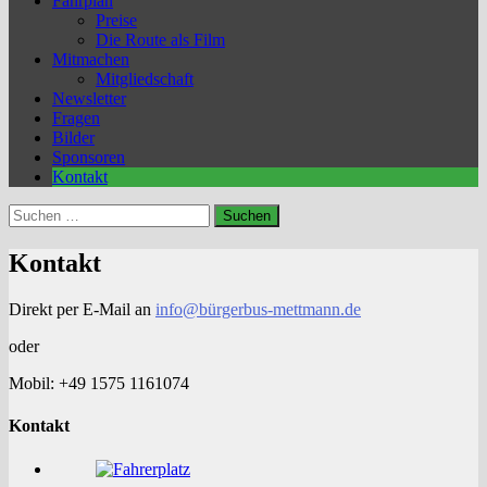
Fahrplan
Preise
Die Route als Film
Mitmachen
Mitgliedschaft
Newsletter
Fragen
Bilder
Sponsoren
Kontakt
Suchen
nach:
Kontakt
Direkt per E-Mail an
info@bürgerbus-mettmann.de
oder
Mobil: ‎+49 1575 1161074
Kontakt