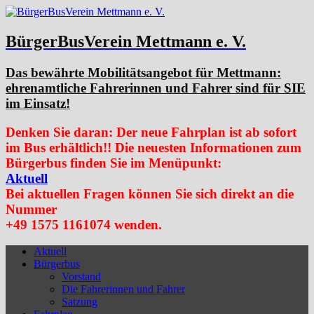
BürgerBusVerein Mettmann e. V.
Das bewährte Mobilitätsangebot für Mettmann:
ehrenamtliche Fahrerinnen und Fahrer sind für SIE
im Einsatz!
Denken Sie daran: Der neue Fahrplan ist ab sofort
im Bus erhältlich!! Die neuesten Informationen zum
Bürgerbus finden Sie im Menüpunkt:
Aktuell
Bei aktuellen Fragen können Sie sich direkt an die
Nummer
+49 1575 1161074 wenden.
Aktuell
Bürgerbus
Vorstand
Die Fahrerinnen und Fahrer
Satzung