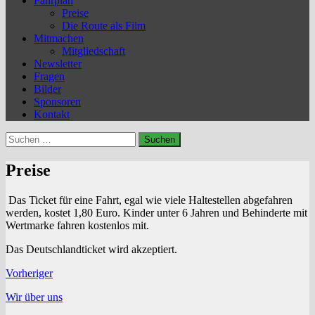
Fahrplan
Preise
Die Route als Film
Mitmachen
Mitgliedschaft
Newsletter
Fragen
Bilder
Sponsoren
Kontakt
Suchen
nach:
Preise
Das Ticket für eine Fahrt, egal wie viele Haltestellen abgefahren
werden, kostet 1,80 Euro. Kinder unter 6 Jahren und Behinderte mit
Wertmarke fahren kostenlos mit.
Das Deutschlandticket wird akzeptiert.
Vorheriger
Wir über uns