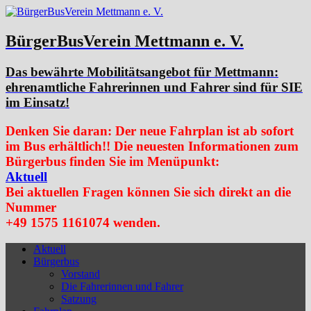
BürgerBusVerein Mettmann e. V.
Das bewährte Mobilitätsangebot für Mettmann:
ehrenamtliche Fahrerinnen und Fahrer sind für SIE
im Einsatz!
Denken Sie daran: Der neue Fahrplan ist ab sofort
im Bus erhältlich!! Die neuesten Informationen zum
Bürgerbus finden Sie im Menüpunkt:
Aktuell
Bei aktuellen Fragen können Sie sich direkt an die
Nummer
+49 1575 1161074 wenden.
Aktuell
Bürgerbus
Vorstand
Die Fahrerinnen und Fahrer
Satzung