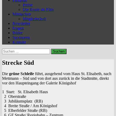
Fahrplan
Preise
Die Route als Film
Mitmachen
Mitgliedschaft
Newsletter
Fragen
Bilder
Sponsoren
Kontakt
Suchen
nach:
Strecke Süd
Die
grüne Schleife
führt, ausgehend vom Haus St. Elisabeth, nach
Mettmann – Süd und von dort aus zurück in die Stadtmitte, direkt
vor den Haupteingang der Galerie Königshof
1 Start: St. Elisabeth Haus
2 Oberstraße
3 Jubiläumsplatz (RB)
4 Breite Straße / Am Königshof
5 Elberfelder Straße (RB)
6 GF Straße/ Regiobahn – Zentrum