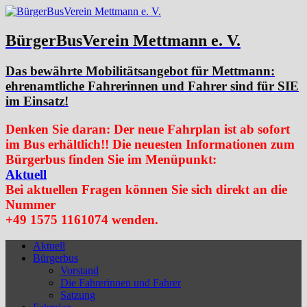
BürgerBusVerein Mettmann e. V.
Das bewährte Mobilitätsangebot für Mettmann:
ehrenamtliche Fahrerinnen und Fahrer sind für SIE
im Einsatz!
Denken Sie daran: Der neue Fahrplan ist ab sofort
im Bus erhältlich!! Die neuesten Informationen zum
Bürgerbus finden Sie im Menüpunkt:
Aktuell
Bei aktuellen Fragen können Sie sich direkt an die
Nummer
+49 1575 1161074 wenden.
Aktuell
Bürgerbus
Vorstand
Die Fahrerinnen und Fahrer
Satzung