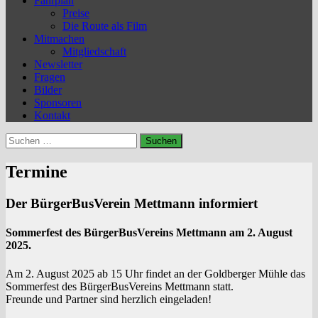
Fahrplan
Preise
Die Route als Film
Mitmachen
Mitgliedschaft
Newsletter
Fragen
Bilder
Sponsoren
Kontakt
Suchen
nach:
Termine
Der BürgerBusVerein Mettmann informiert
Sommerfest des BürgerBusVereins Mettmann am 2. August
2025.
Am 2. August 2025 ab 15 Uhr findet an der Goldberger Mühle das
Sommerfest des BürgerBusVereins Mettmann statt.
Freunde und Partner sind herzlich eingeladen!